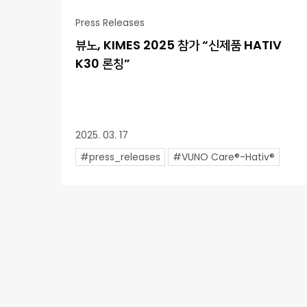
Press Releases
뷰노, KIMES 2025 참가 “신제품 HATIV
K30 론칭”
2025. 03. 17
#press_releases
#VUNO Care®-Hativ®