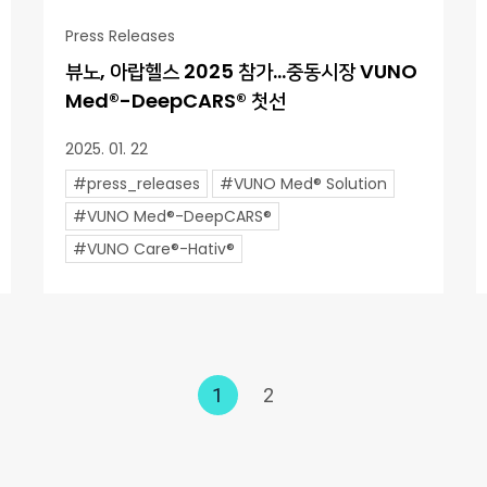
Press Releases
뷰노, 아랍헬스 2025 참가…중동시장 VUNO
Med®-DeepCARS® 첫선
2025. 01. 22
#press_releases
#VUNO Med® Solution
#VUNO Med®-DeepCARS®
#VUNO Care®-Hativ®
1
2