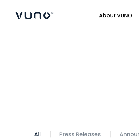
About VUNO
(주) 뷰노
Home
News
All
Press Releases
Annou