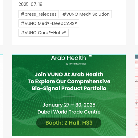
2025. 07. 18
#press_releases
#VUNO Med® Solution
#VUNO Med®-DeepCARS®
#VUNO Care®-Hativ®