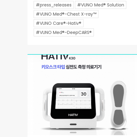
#press_releases
#VUNO Med® Solution
#VUNO Med®-Chest X-ray™
#VUNO Care®-Hativ®
#VUNO Med®-DeepCARS®