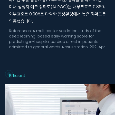
이내 심정지 예측 정확도(AUROC)는 내부코호트 0.860,
외부코호트 0.905로 다양한 임상환경에서 높은 정확도를
입증했습니다.
References. A multicenter validation study of the
deep learning-based early warning score for
predicting in-hospital cardiac arrest in patients
admitted to general wards. Resuscitation. 2021 Apr.
Efficient