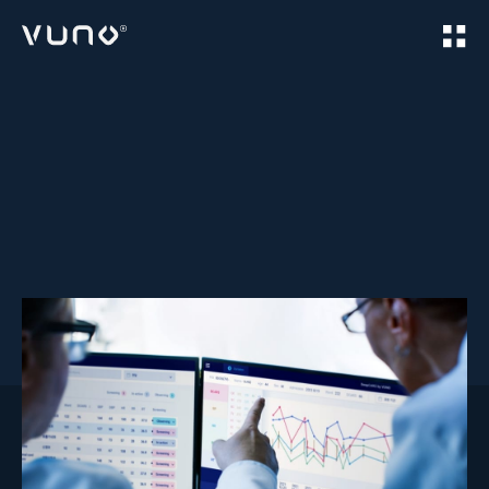
(주) 뷰노
Home
Products
VUNO Med
DeepCARS