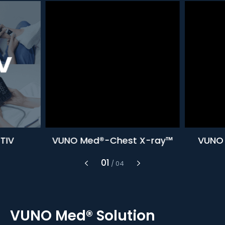
TIV
VUNO Med®-Chest X-ray™
VUNO 
1
/
4
VUNO Med®
Solution