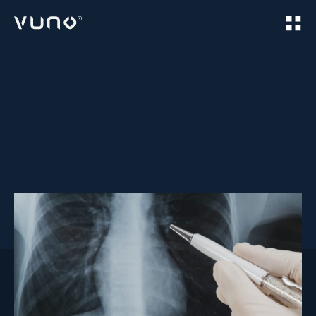
(주) 뷰노
Home
Products
VUNO Med
Chest X-ray