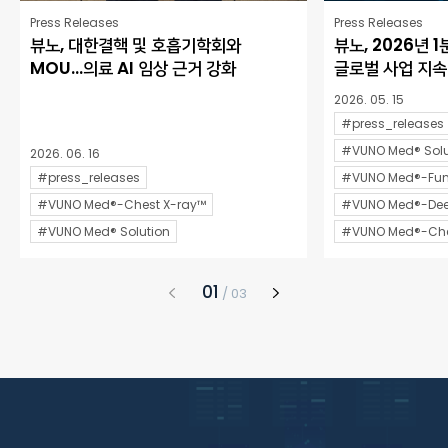
Press Releases
Press Releases
뷰노, 대한결핵 및 호흡기학회와
뷰노, 2026년 
MOU…의료 AI 임상 근거 강화
글로벌 사업 지속
2026. 05. 15
#press_releases
#VUNO Med® Solu
2026. 06. 16
#press_releases
#VUNO Med®-Fun
#VUNO Med®-Chest X-ray™
#VUNO Med®-De
#VUNO Med® Solution
#VUNO Med®-Che
1
/
3