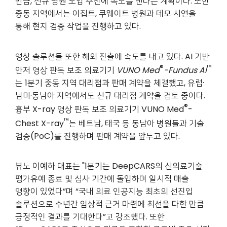
만큼, 신규 병원 도입 추진에 속도를 낸다는 계획이다. 또한
중동 지역에서는 이집트, 쿠웨이트 병원과 데모 시연을
통해 현지 검증 작업을 진행하고 있다.
영상 솔루션들 또한 해외 진출에 속도를 내고 있다. AI 기반
®
™
안저 영상 판독 보조 의료기기
VUNO Med
-Fundus AI
는 1분기 중동 지역 대리점과 판매 계약을 체결했고, 유럽·
남미·동남아 지역에서도 신규 대리점 계약을 검토 중이다.
®
흉부 X-ray 영상 판독 보조 의료기기 VUNO Med
-
™
Chest X-ray
는 베트남, 태국 등 동남아 병원들과 기술
검증(PoC)를 진행하며 판매 계약을 앞두고 있다.
뷰노 이예하 대표는 "1분기는 DeepCARS의 신의료기술
평가유예 종료 및 심사 기간에 돌입하며 일시적 매출
영향이 있었다”며 “국내 의료 인공지능 최초의 선진입
솔루션으로 수년간 임상적 근거 마련에 최선을 다한 만큼
긍정적인 결과를 기대한다”고 강조했다. 또한