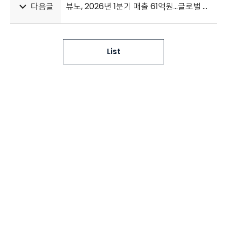
다음글
뷰노, 2026년 1분기 매출 61억원…글로벌 사업 지속 추진
List