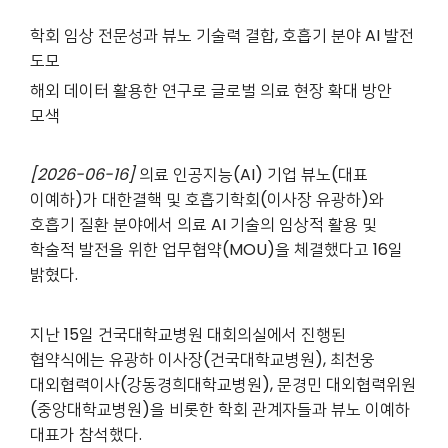
학회 임상 전문성과 뷰노 기술력 결합, 호흡기 분야 AI 발전
도모
해외 데이터 활용한 연구로 글로벌 의료 현장 확대 방안
모색
[2026-06-16]
의료 인공지능(AI) 기업 뷰노(대표
이예하)가 대한결핵 및 호흡기학회(이사장 유광하)와
호흡기 질환 분야에서 의료 AI 기술의 임상적 활용 및
학술적 발전을 위한 업무협약(MOU)을 체결했다고 16일
밝혔다.
지난 15일 건국대학교병원 대회의실에서 진행된
협약식에는 유광하 이사장(건국대학교병원), 최천웅
대외협력이사(강동경희대학교병원), 문경민 대외협력위원
(중앙대학교병원)을 비롯한 학회 관계자들과 뷰노 이예하
대표가 참석했다.