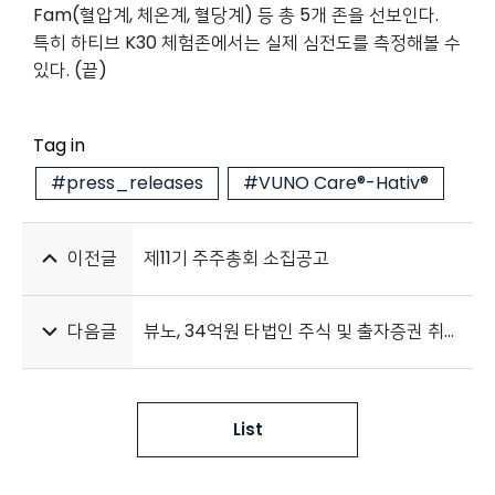
Fam(혈압계, 체온계, 혈당계) 등 총 5개 존을 선보인다.
특히 하티브 K30 체험존에서는 실제 심전도를 측정해볼 수
있다. (끝)
Tag in
#press_releases
#VUNO Care®-Hativ®
이전글
제11기 주주총회 소집공고
다음글
뷰노, 34억원 타법인 주식 및 출자증권 취득 “선택과 집중 위한 결정”
List