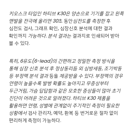
키오스크 타입인 하티브
K30
은 양손으로 기기를 잡고 왼쪽
맨발을 전극에 올리면
30
초 동안
심전도를 측정한
후
심전도 검사, 그래프 확인, 심장신호 분석에 대한 결과
확인까지
가능하다
.
분석 결과는
결과지로 인쇄되어 받아
볼 수 있다.
특히
, 6
유도
(6-lead)
의 간편하고 정밀한 측정 방식을
통해 심장 신호 분석 후 정상동리듬 외 심방세동
,
조기박동
등 부정맥 분석 결과
등을
제공받을 수 있다
.
부정맥의 경우
연령이 높을수록 발병 확률도 높아지고 무증상부터
두근거림
,
가슴 답답함과 같은 모호한 증상들이 많아 초기
진단이 어려운 것으로 알려졌다
.
하티브
K30
제품을
활용하면
연령
,
성별에 관계없이 주기적인 측정이 필요한
상황에서
검사 관리자, 예약, 환복 등 번거로운 절차 없이
편리하게 측정이 가능하다.