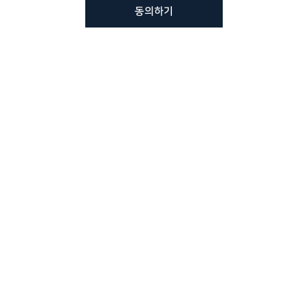
동의하기
뷰노메드 솔루션에 대해 더
궁금하신가요?
VUNO 팀에게 언제든지 연락주세요.
문의사항 남기기