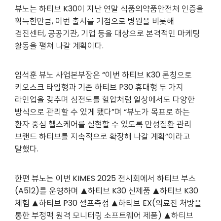
뷰노는 하티브 K30이 지난 연말 식품의약품안전처 인증을
획득한만큼, 이번 출시를 기점으로 병원을 비롯해
검진센터, 공공기관, 기업 등을 대상으로 본격적인 마케팅
활동을 펼쳐 나갈 계획이다.
임석훈 뷰노 사업본부장은 “이번 하티브 K30 론칭으로
키오스크 타입형과 기존 하티브 P30 휴대형 두 가지
라인업을 갖추며 심전도를 혈압처럼 일상에서도 다양한
방식으로 관리할 수 있게 됐다”며 “뷰노가 목표로 하는
환자 중심 헬스케어를 실현할 수 있도록 만성질환 관리
브랜드 하티브를 지속적으로 확장해 나갈 계획”이라고
말했다.
한편 뷰노는 이번 KIMES 2025 전시회에서 하티브 부스
(A512)를 운영하며 ▲하티브 K30 신제품 ▲하티브 K30
체험 ▲하티브 P30 셀프측정 ▲하티브 EX(의료진 처방을
통한 부정맥 원격 모니터링 소프트웨어 제품) ▲하티브