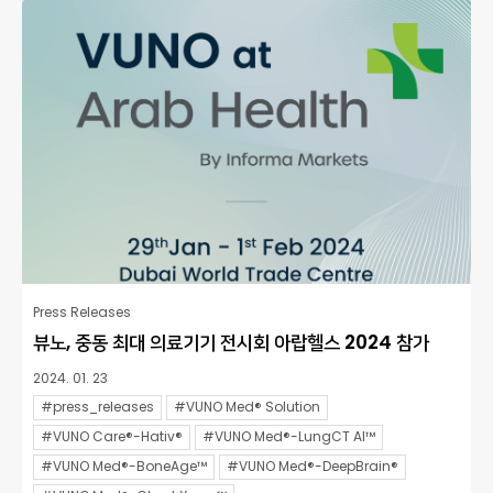
Press Releases
뷰노, 중동 최대 의료기기 전시회 아랍헬스 2024 참가
2024. 01. 23
#press_releases
#VUNO Med® Solution
#VUNO Care®-Hativ®
#VUNO Med®-LungCT AI™
#VUNO Med®-BoneAge™
#VUNO Med®-DeepBrain®