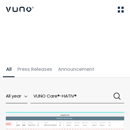
(주) 뷰노
Home
News
All
Press Releases
Announcement
All year