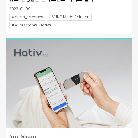
2023. 01. 09
#press_releases
#VUNO Med® Solution
#VUNO Care®-Hativ®
Press Releases