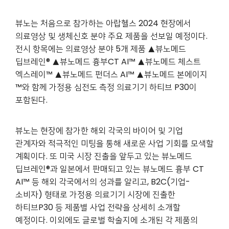
뷰노는 처음으로 참가하는 아랍헬스 2024 현장에서
의료영상 및 생체신호 분야 주요 제품을 선보일 예정이다.
전시 항목에는 의료영상 분야 5개 제품 ▲뷰노메드
딥브레인® ▲뷰노메드 흉부CT AI™ ▲뷰노메드 체스트
엑스레이™ ▲뷰노메드 펀더스 AI™ ▲뷰노메드 본에이지
™와 함께 가정용 심전도 측정 의료기기 하티브 P30이
포함된다.
뷰노는 현장에 참가한 해외 각국의 바이어 및 기업
관계자와 적극적인 미팅을 통해 새로운 사업 기회를 모색할
계획이다. 또 미국 시장 진출을 앞두고 있는 뷰노메드
딥브레인®과 일본에서 판매되고 있는 뷰노메드 흉부 CT
AI™ 등 해외 각국에서의 성과를 알리고, B2C(기업-
소비자) 형태로 가정용 의료기기 시장에 진출한
하티브P30 등 제품별 사업 전략을 상세히 소개할
예정이다. 이외에도 글로벌 학술지에 소개된 각 제품의