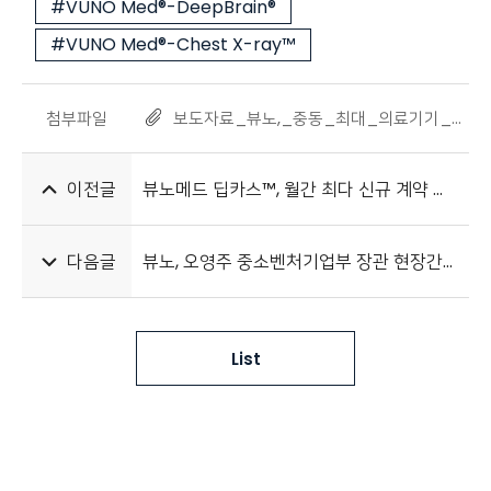
#VUNO Med®-DeepBrain®
#VUNO Med®-Chest X-ray™
첨부파일
보도자료_뷰노,_중동_최대_의료기기_전시회_아랍헬스_2024_참가_20240123.pdf
이전글
뷰노메드 딥카스™, 월간 최다 신규 계약 및 병상 수 확보
다음글
뷰노, 오영주 중소벤처기업부 장관 현장간담회 참가
List