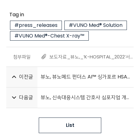
Tag in
#press_releases
#VUNO Med® Solution
#VUNO Med®-Chest X-ray™
첨부파일
보도자료_뷰노,_‘K-HOSPITAL_2022’서_군_부대_시범적용_의료AI_솔루션_전시_20220928.pdf
이전글
뷰노, 뷰노메드 펀더스 AI™ 싱가포르 HSA 의료기기 인증 획득
다음글
뷰노, 신속대응시스템 간호사 심포지엄 개최
List