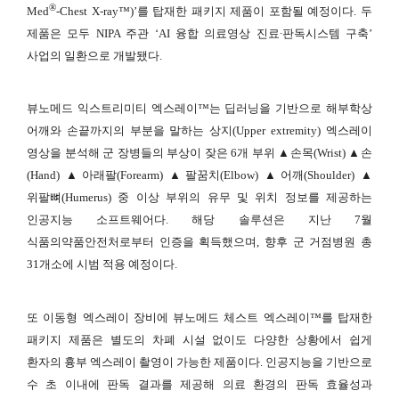
®
Med
-Chest X-ray™)’를 탑재한 패키지 제품이 포함될 예정이다. 두
제품은 모두 NIPA 주관 ‘AI 융합 의료영상 진료∙판독시스템 구축’
사업의 일환으로 개발됐다.
뷰노메드 익스트리미티 엑스레이™는 딥러닝을 기반으로 해부학상
어깨와 손끝까지의 부분을 말하는 상지(Upper extremity) 엑스레이
영상을 분석해 군 장병들의 부상이 잦은 6개 부위 ▲손목(Wrist) ▲손
(Hand) ▲아래팔(Forearm) ▲팔꿈치(Elbow) ▲어깨(Shoulder) ▲
위팔뼈(Humerus) 중 이상 부위의 유무 및 위치 정보를 제공하는
인공지능 소프트웨어다. 해당 솔루션은 지난 7월
식품의약품안전처로부터 인증을 획득했으며, 향후 군 거점병원 총
31개소에 시범 적용 예정이다.
또 이동형 엑스레이 장비에 뷰노메드 체스트 엑스레이™를 탑재한
패키지 제품은 별도의 차폐 시설 없이도 다양한 상황에서 쉽게
환자의 흉부 엑스레이 촬영이 가능한 제품이다. 인공지능을 기반으로
수 초 이내에 판독 결과를 제공해 의료 환경의 판독 효율성과