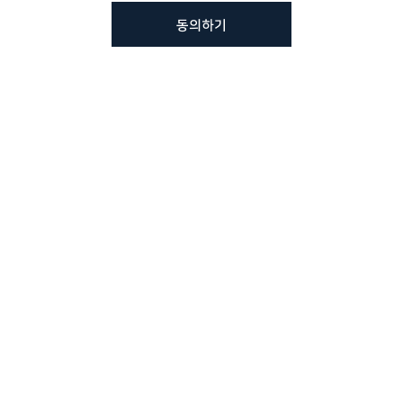
동의하기
뷰노메드 솔루션에 대해 더
궁금하신가요?
VUNO 팀에게 언제든지 연락주세요.
문의사항 남기기