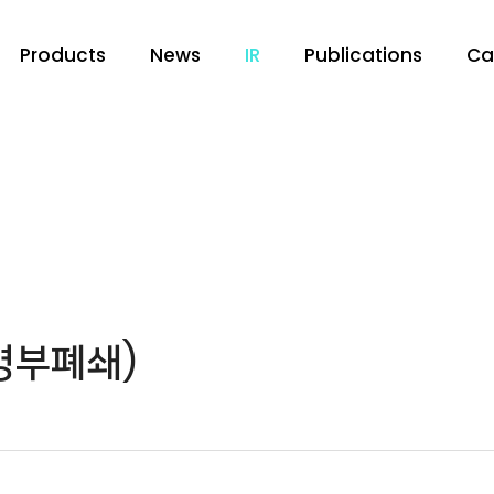
Products
News
IR
Publications
Ca
명부폐쇄)