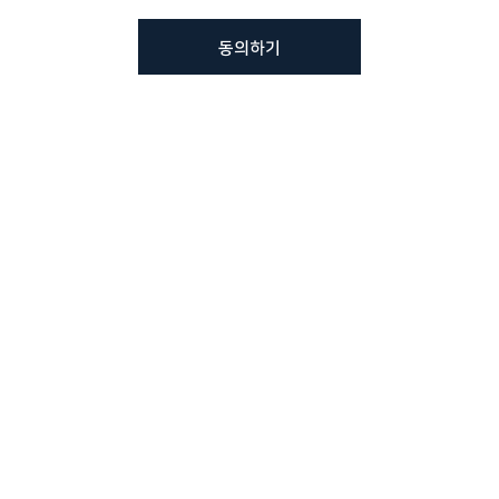
동의하기
뷰노메드 솔루션에 대해 더
궁금하신가요?
VUNO 팀에게 언제든지 연락주세요.
문의사항 남기기