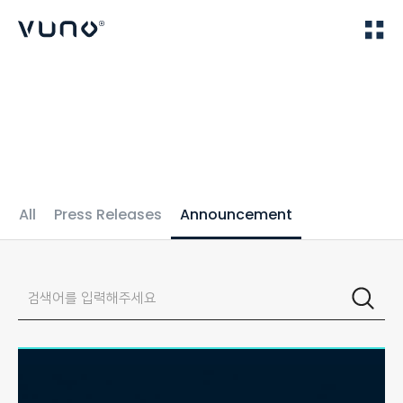
(주) 뷰노
Home
IR
All
Press Releases
Announcement