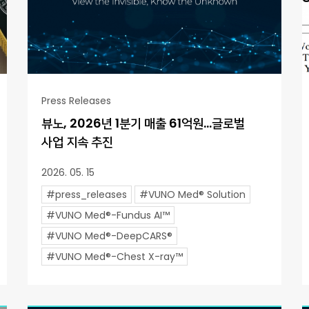
Press Releases
뷰노, 2026년 1분기 매출 61억원…글로벌
사업 지속 추진
2026. 05. 15
#press_releases
#VUNO Med® Solution
#VUNO Med®-Fundus AI™
#VUNO Med®-DeepCARS®
#VUNO Med®-Chest X-ray™