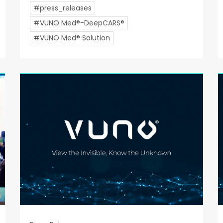
#press_releases
#VUNO Med®-DeepCARS®
#VUNO Med® Solution