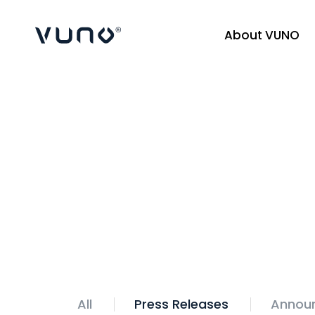
About VUNO
(주) 뷰노
Home
IR
All
Press Releases
Annou