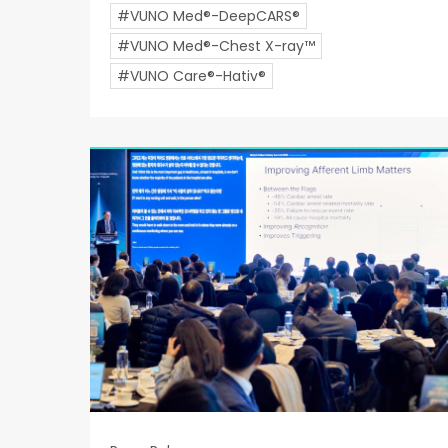
#VUNO Med®-DeepCARS®
#VUNO Med®-Chest X-ray™
#VUNO Care®-Hativ®