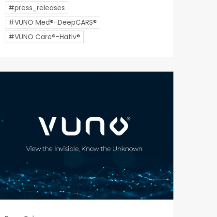
#press_releases
#VUNO Med®-DeepCARS®
#VUNO Care®-Hativ®