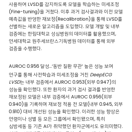
사용하여 LVSD를 감지하도록 모델을 학습하는 미세조정
(Fine-tuning)을 거쳤다. 이후 과거 검사결과와 이전 모델
예측값을 반영한 재보정(Recalibration)을 통해 LVSD를
선별하는 새로운 알고리즘을 도입했다. 모델 개발 및 내부
검증에는 한림대학교 성심병원의 데이터를 활용했으며,
연세대학교 원주세브란스기독병원 데이터를 통해 외부
검증을 수행했다.
AUROC 0.956
달성…‘동반 질환 무관’ 높은 성능 보여
연구를 통해 사전학습과 미세조정을 거친
DeepECG
LVSD
는 내부 검증에서 AUROC
0.953(외부 0.947)의
성능을 확인했다. 또한 환자의 과거 검사 결과를 반영한
재보정된 모델은 내부 검증에서 AUROC 0.956(외부
0.940)을 기록하며 재보정 적용 전 모델(내부 0.945, 외부
0.910) 대비 개선된 성능을 확인했다. 이러한 성능 향상은
연령이나 성별 등 모든 그룹에서 확인됐으며, 특히
심방세동 등 기존 AI가 취약했던 환자군에서도 유의미했다.