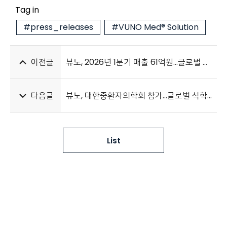
Tag in
#press_releases
#VUNO Med® Solution
이전글
뷰노, 2026년 1분기 매출 61억원…글로벌 사업 지속 추진
다음글
뷰노, 대한중환자의학회 참가…글로벌 석학과 ‘AI 기반 환자안전’ 조망
List