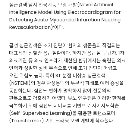
심근경색 탐지 인공지능 모델 개발(Novel Artificial
Intelligence Model Using Electrocardiogram for
Detecting Acute Myocardial Infarction Needing
Revascularization)’이다.
급성 심근경색은 조기 진단이 환자의 생존율과 직결되는
대표적인 심혈관 응급질환이다. 하지만 응급실, 구급차, 1차
의료기관 등 의료 인프라가 제한된 환경에서는 숙련된 의료
인력과 정밀한 장비 부족으로 인해 조기 진단이 어렵고
오진 위험도 높다. 특히 ST 분절 비상승 심근경색
(NSTEMI)의 경우 관상동맥의 부분적 폐쇄로 여러 증상을
동반하는데, 심전도 변화가 명확하지 않아 전문의의
판독으로도 검출하기 어렵다. 뷰노 연구팀은 이러한 한계를
극복하기 위해 심전도 데이터를 기반으로 자기지도학습
(Self-Supervised Learning)을 활용한 트랜스포머
(Transformer)
기반 딥러닝 모델 개발에 착수했다.