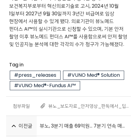
보건복지부로부터 혁신의료기술로 고시, 2024년 10월
1일부터 2027년 9월 30일까지 3년간 비급여로 임상
현장에서 사용할 수 있게 됐다. 의료기관이 뷰노메드
펀더스 AI™의 실시기관으로 신청할 수 있으며, 기본 안저
촬영 이후 뷰노메드 펀더스 AI™를 사용함으로써 안저 촬영
및 인공지능 분석에 대한 각각의 수가 청구가 가능해졌다.
Tag in
#press_releases
#VUNO Med® Solution
#VUNO Med®-Fundus AI™
첨부파일
뷰노_보도자료_안저영상_판독에서_딥러닝_기술의_임상적_유용성_연구_발표_20241104_1.pdf
이전글
뷰노, 3분기 매출 69억원… 7분기 연속 매출 증가