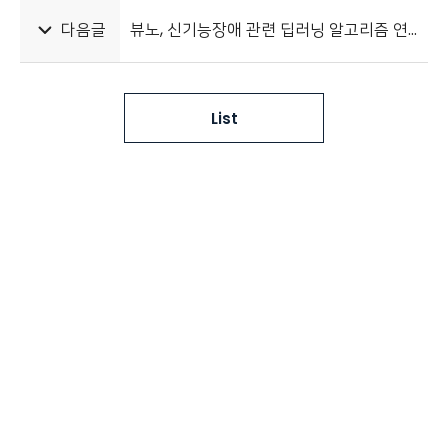
다음글
뷰노, 신기능장애 관련 딥러닝 알고리즘 연구 성과 국제학술지 네이처 자매지 게재
List