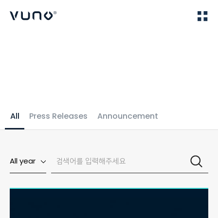
(주) 뷰노
Home
News
All
Press Releases
Announcement
All year