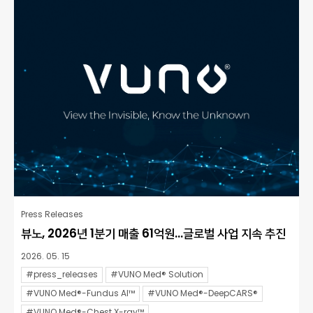
Press Releases
뷰노, 2026년 1분기 매출 61억원…글로벌 사업 지속 추진
2026. 05. 15
#press_releases
#VUNO Med® Solution
#VUNO Med®-Fundus AI™
#VUNO Med®-DeepCARS®
#VUNO Med®-Chest X-ray™