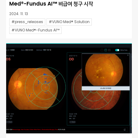
Med®-Fundus AI™ 비급여 청구 시작
2024. 11. 13
#press_releases
#VUNO Med® Solution
#VUNO Med®-Fundus AI™