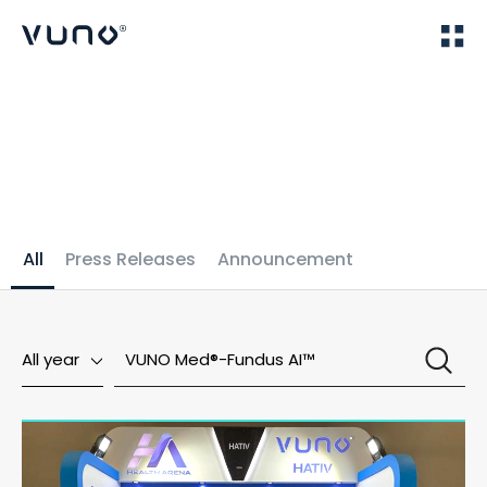
(주) 뷰노
Home
News
All
Press Releases
Announcement
All year