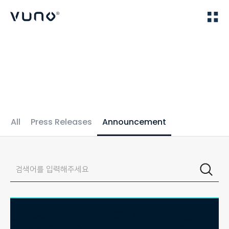
(주) 뷰노
Home
IR
All
Press Releases
Announcement