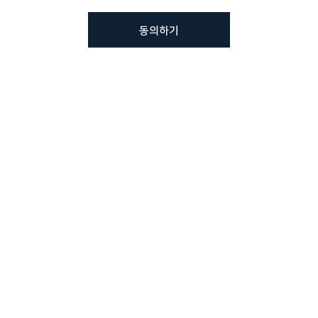
동의하기
뷰노메드 솔루션에 대해 더
궁금하신가요?
VUNO 팀에게 언제든지 연락주세요.
문의사항 남기기